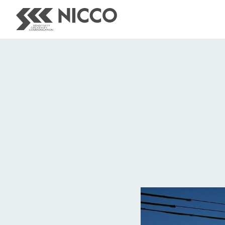
COMPANY
BUSINESS
- 企業情報
- ブランディング
- 沿革
- プロモーション
- アクセス
- イベント企画
- 看板
- 空間デザイン
- メディア広告
- クリエイティブ
- 動画制作
- Webサイト制作