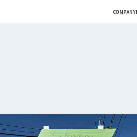
COMPANY
WORKS
PICKUP
- ライブ配信サービス
- 貼れルーヤシート
- ドローン事業
- 周年記念事業プロデュース
R
- 業務自動化ソリューションRPA
- 人財開発コンサルティング
P