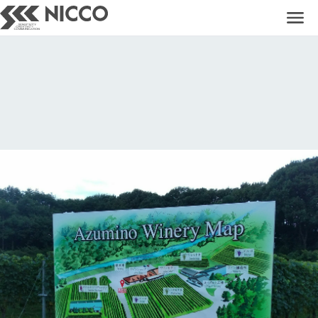
COMPANY
＋
BUSINESS
＋
WORKS
PICKUP
＋
NEWS
CONTACT
RECRUIT
PRIVACY POLICY